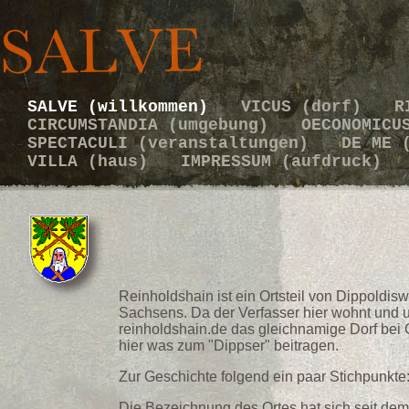
SALVE (willkommen)
VICUS (dorf)
R
CIRCUMSTANDIA (umgebung)
OECONOMICU
SPECTACULI (veranstaltungen)
DE ME 
VILLA (haus)
IMPRESSUM (aufdruck)
Reinholdshain ist ein Ortsteil von Dippoldisw
Sachsens. Da der Verfasser hier wohnt und 
reinholdshain.de das gleichnamige Dorf bei 
hier was zum "Dippser" beitragen.
Zur Geschichte folgend ein paar Stichpunkte
Die Bezeichnung des Ortes hat sich seit dem 