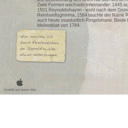
Zwei Formen wechseln miteinander: 1445 sc
1501 Reynoldishaynn - wohl nach dem Grün
Reinhardtsgrimma, 1564 tauchte der Name Ri
auch heute mundartlich Ringelshane. Beide
Meilenblatt von 1784.